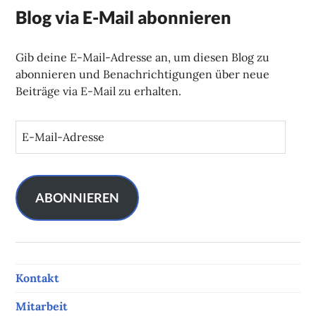
Blog via E-Mail abonnieren
Gib deine E-Mail-Adresse an, um diesen Blog zu
abonnieren und Benachrichtigungen über neue
Beiträge via E-Mail zu erhalten.
E
-
M
a
i
ABONNIEREN
l
-
A
d
Kontakt
r
e
Mitarbeit
s