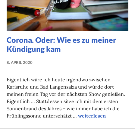
Corona. Oder: Wie es zu meiner
Kündigung kam
8. APRIL 2020
NADINE
FAUST
Eigentlich wäre ich heute irgendwo zwischen
Karlsruhe und Bad Langensalza und würde dort
meinen freien Tag vor der nächsten Show genießen.
Eigentlich … Stattdessen sitze ich mit dem ersten
Sonnenbrand des Jahres – wie immer habe ich die
Corona. Oder: Wie es z
Frühlingssonne unterschätzt …
weiterlesen