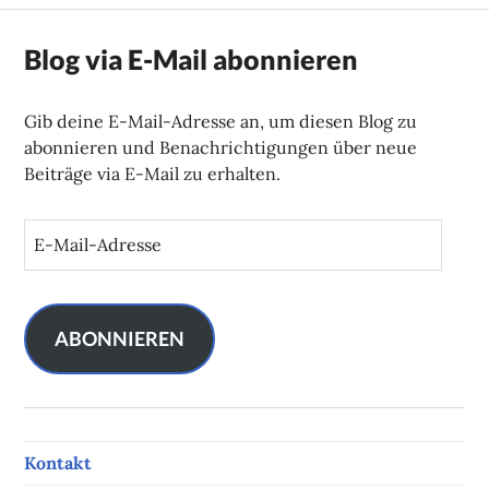
Blog via E-Mail abonnieren
Gib deine E-Mail-Adresse an, um diesen Blog zu
abonnieren und Benachrichtigungen über neue
Beiträge via E-Mail zu erhalten.
E
-
M
a
i
ABONNIEREN
l
-
A
d
Kontakt
r