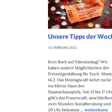
Unsere Tipps der Woc
13. FEBRUAR 2022
NADINE
FAUST
Kein Bock auf Valentinstag? Wir
haben andere Möglichkeiten der
Freizeitgestaltung für Euch. Mont
14.2. Das Montagscafé kehrt zurü
ins Kleine Haus des
Staatsschauspiels. Von 15 bis 17 Uh
gibt’s das Frauencafé, anschließe
zwei Stunden Sozialberatung und
Unsere Tipps
20 Uhr bekommt …
weiterlesen