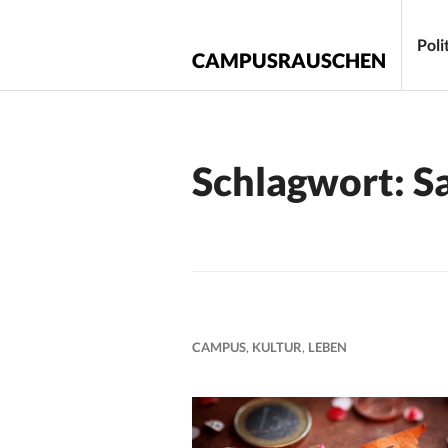
Zum
Inhalt
Poli
CAMPUSRAUSCHEN
springen
Schlagwort:
S
CAMPUS
,
KULTUR
,
LEBEN