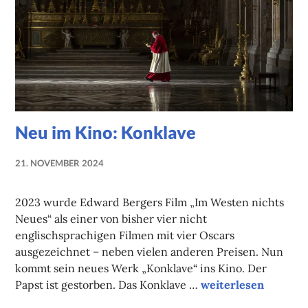
Neu im Kino: Konklave
21. NOVEMBER 2024
NADINE
FAUST
2023 wurde Edward Bergers Film „Im Westen nichts
Neues“ als einer von bisher vier nicht
englischsprachigen Filmen mit vier Oscars
ausgezeichnet – neben vielen anderen Preisen. Nun
kommt sein neues Werk „Konklave“ ins Kino. Der
Neu im Kino: Konkla
Papst ist gestorben. Das Konklave …
weiterlesen