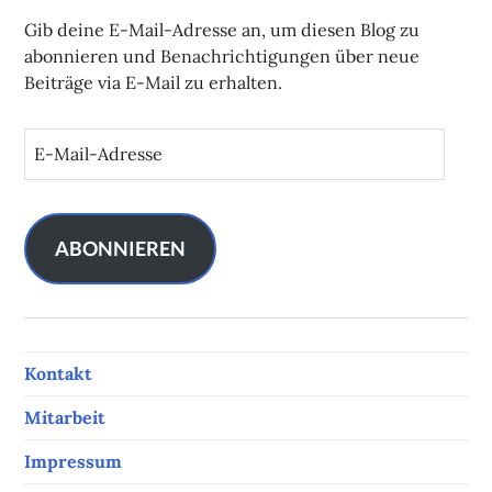
Gib deine E-Mail-Adresse an, um diesen Blog zu
abonnieren und Benachrichtigungen über neue
Beiträge via E-Mail zu erhalten.
E
-
M
a
i
ABONNIEREN
l
-
A
d
Kontakt
r
e
Mitarbeit
s
s
Impressum
e