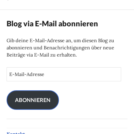
Blog via E-Mail abonnieren
Gib deine E-Mail-Adresse an, um diesen Blog zu
abonnieren und Benachrichtigungen über neue
Beiträge via E-Mail zu erhalten.
E
-
M
a
i
ABONNIEREN
l
-
A
d