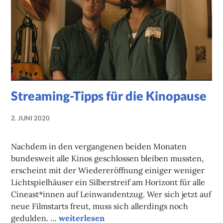
Streaming-Tipps für die Kinopause
2. JUNI 2020
NADINE
FAUST
Nachdem in den vergangenen beiden Monaten
bundesweit alle Kinos geschlossen bleiben mussten,
erscheint mit der Wiedereröffnung einiger weniger
Lichtspielhäuser ein Silberstreif am Horizont für alle
Cineast*innen auf Leinwandentzug. Wer sich jetzt auf
neue Filmstarts freut, muss sich allerdings noch
Streaming-Tipps für die Kinopause
gedulden. …
weiterlesen