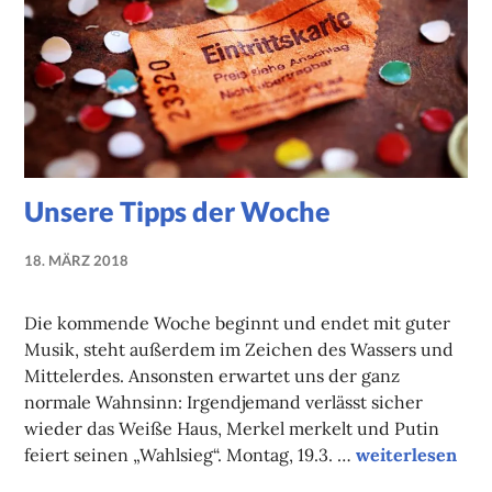
Unsere Tipps der Woche
18. MÄRZ 2018
NADINE
FAUST
Die kommende Woche beginnt und endet mit guter
Musik, steht außerdem im Zeichen des Wassers und
Mittelerdes. Ansonsten erwartet uns der ganz
normale Wahnsinn: Irgendjemand verlässt sicher
wieder das Weiße Haus, Merkel merkelt und Putin
Unsere Tipps d
feiert seinen „Wahlsieg“. Montag, 19.3. …
weiterlesen