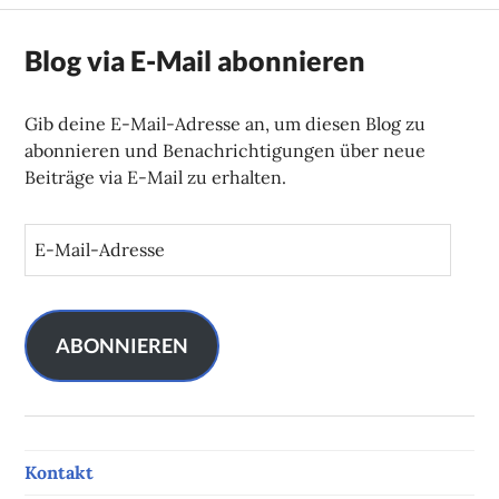
Blog via E-Mail abonnieren
Gib deine E-Mail-Adresse an, um diesen Blog zu
abonnieren und Benachrichtigungen über neue
Beiträge via E-Mail zu erhalten.
E
-
M
a
i
ABONNIEREN
l
-
A
d
Kontakt
r