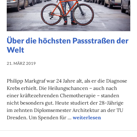
Über die höchsten Passstraßen der
Welt
21. MÄRZ 2019
NADINE
FAUST
Philipp Markgraf war 24 Jahre alt, als er die Diagnose
Krebs erhielt. Die Heilungschancen – auch nach
einer kräftezehrenden Chemotherapie – standen
nicht besonders gut. Heute studiert der 28-Jährige
im zehnten Diplomsemester Architektur an der TU
Über die höchsten Passstr
Dresden. Um Spenden für …
weiterlesen