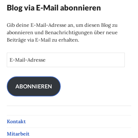
Blog via E-Mail abonnieren
Gib deine E-Mail-Adresse an, um diesen Blog zu
abonnieren und Benachrichtigungen über neue
Beiträge via E-Mail zu erhalten.
E
-
M
a
i
ABONNIEREN
l
-
A
d
Kontakt
r
e
Mitarbeit
s