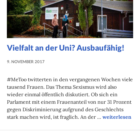
Vielfalt an der Uni? Ausbaufähig!
9. NOVEMBER 2017
LUISE
MARTHA
#MeToo twitterten in den vergangenen Wochen viele
ANTER
tausend Frauen. Das Thema Sexismus wird also
wieder einmal öffentlich diskutiert. Ob sich ein
Parlament mit einem Frauenanteil von nur 31 Prozent
gegen Diskriminierung aufgrund des Geschlechts
Vielfalt an der
stark machen wird, ist fraglich. An der …
weiterlesen