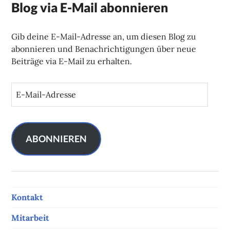
Blog via E-Mail abonnieren
Gib deine E-Mail-Adresse an, um diesen Blog zu
abonnieren und Benachrichtigungen über neue
Beiträge via E-Mail zu erhalten.
E
-
M
a
i
ABONNIEREN
l
-
A
d
Kontakt
r
e
Mitarbeit
s