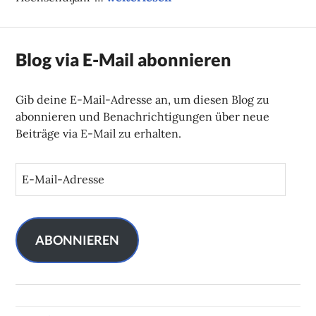
Blog via E-Mail abonnieren
Gib deine E-Mail-Adresse an, um diesen Blog zu
abonnieren und Benachrichtigungen über neue
Beiträge via E-Mail zu erhalten.
E
-
M
a
i
ABONNIEREN
l
-
A
d