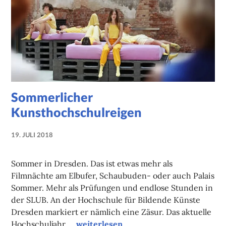
Sommerlicher
Kunsthochschulreigen
19. JULI 2018
NADINE
FAUST
Sommer in Dresden. Das ist etwas mehr als
Filmnächte am Elbufer, Schaubuden- oder auch Palais
Sommer. Mehr als Prüfungen und endlose Stunden in
der SLUB. An der Hochschule für Bildende Künste
Dresden markiert er nämlich eine Zäsur. Das aktuelle
Sommerlicher Kunsthochschulreigen
Hochschuljahr …
weiterlesen