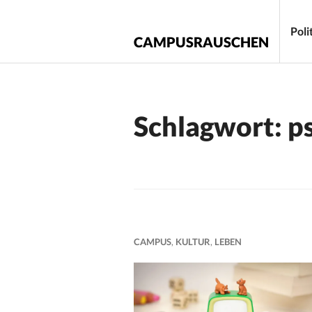
Zum
Inhalt
Poli
CAMPUSRAUSCHEN
springen
Schlagwort:
p
CAMPUS
,
KULTUR
,
LEBEN