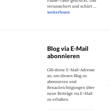
Pause-Taste gedrückt. Das
verunsichert und schürt …
Unsere Onlinetipps der Woche
weiterlesen
Blog via E-Mail
abonnieren
Gib deine E-Mail-Adresse
an, um diesen Blog zu
abonnieren und
Benachrichtigungen über
neue Beiträge via E-Mail
zu erhalten.