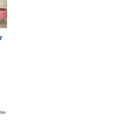
r
Das