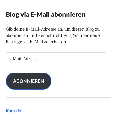
Blog via E-Mail abonnieren
Gib deine E-Mail-Adresse an, um diesen Blog zu
abonnieren und Benachrichtigungen über neue
Beiträge via E-Mail zu erhalten.
E
-
M
a
i
ABONNIEREN
l
-
A
d
Kontakt
r