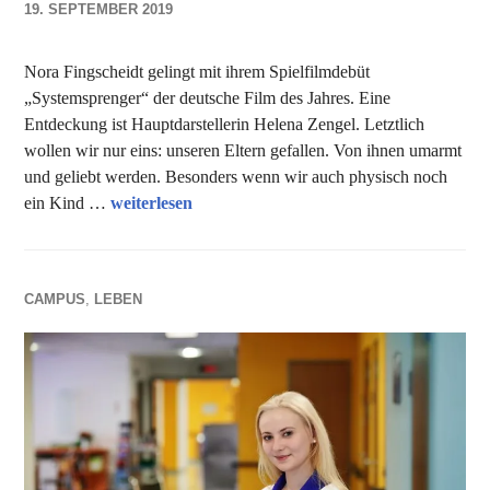
19. SEPTEMBER 2019
NADINE
FAUST
Nora Fingscheidt gelingt mit ihrem Spielfilmdebüt
„Systemsprenger“ der deutsche Film des Jahres. Eine
Entdeckung ist Hauptdarstellerin Helena Zengel. Letztlich
wollen wir nur eins: unseren Eltern gefallen. Von ihnen umarmt
und geliebt werden. Besonders wenn wir auch physisch noch
Filmtipp des Monats II: Systemsprenger
ein Kind …
weiterlesen
CAMPUS
,
LEBEN