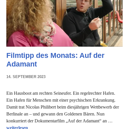
Filmtipp des Monats: Auf der
Adamant
14. SEPTEMBER 2023
NADINE
FAUST
Ein Hausboot am rechten Seineufer. Ein regelrechter Hafen.
Ein Hafen für Menschen mit einer psychischen Erkrankung.
Damit trat Nicolas Philibert beim diesjährigen Wettbewerb der
Berlinale an – und gewann den Goldenen Bären. Nun
konkurriert der Dokumentarfilm „Auf der Adamant“ an …
Filmtipp des Monats: Auf der Adamant
weiterlesen