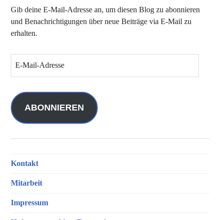
Gib deine E-Mail-Adresse an, um diesen Blog zu abonnieren
und Benachrichtigungen über neue Beiträge via E-Mail zu
erhalten.
E
-
M
a
i
ABONNIEREN
l
-
A
d
Kontakt
r
e
Mitarbeit
s
s
Impressum
e