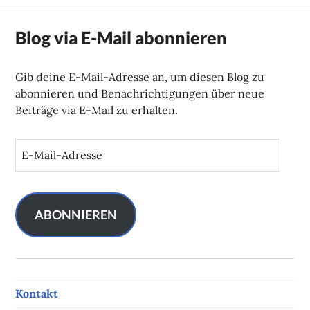
Blog via E-Mail abonnieren
Gib deine E-Mail-Adresse an, um diesen Blog zu
abonnieren und Benachrichtigungen über neue
Beiträge via E-Mail zu erhalten.
E
-
M
a
i
ABONNIEREN
l
-
A
d
Kontakt
r