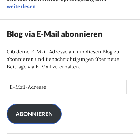
Hip-Hop als Spiegel der Gesellschaft?
weiterlesen
Blog via E-Mail abonnieren
Gib deine E-Mail-Adresse an, um diesen Blog zu
abonnieren und Benachrichtigungen über neue
Beiträge via E-Mail zu erhalten.
E
-
M
a
i
ABONNIEREN
l
-
A