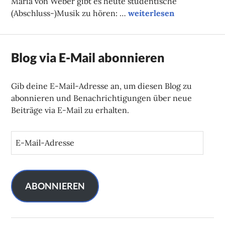
Maria von Weber gibt es heute studentische
Unsere (Online-)Tipps d
(Abschluss-)Musik zu hören: …
weiterlesen
Blog via E-Mail abonnieren
Gib deine E-Mail-Adresse an, um diesen Blog zu
abonnieren und Benachrichtigungen über neue
Beiträge via E-Mail zu erhalten.
E
-
M
a
i
ABONNIEREN
l
-
A