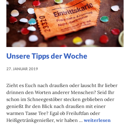
Unsere Tipps der Woche
27. JANUAR 2019
NADINE
FAUST
Zieht es Euch nach draußen oder lauscht Ihr lieber
drinnen den Worten anderer Menschen? Seid Ihr
schon im Schneegestöber stecken geblieben oder
genießt Ihr den Blick nach draußen mit einer
warmen Tasse Tee? Egal ob Freiluftfan oder
Unsere Tipps der W
Heißgetränkgenießer, wir haben …
weiterlesen