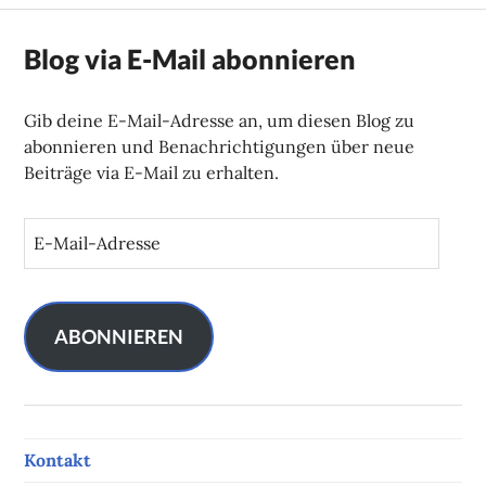
Blog via E-Mail abonnieren
Gib deine E-Mail-Adresse an, um diesen Blog zu
abonnieren und Benachrichtigungen über neue
Beiträge via E-Mail zu erhalten.
E
-
M
a
i
ABONNIEREN
l
-
A
d
Kontakt
r