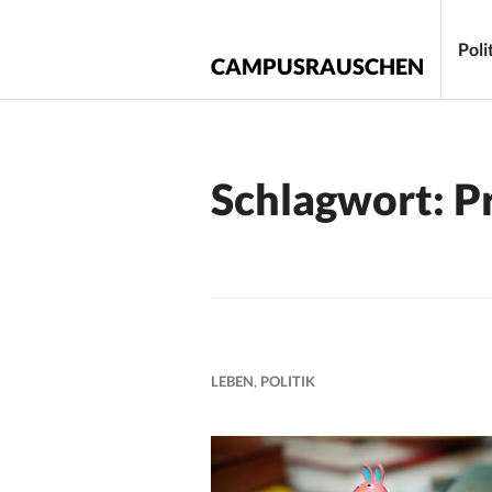
Zum
Inhalt
Poli
CAMPUSRAUSCHEN
springen
Schlagwort:
P
LEBEN
,
POLITIK