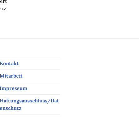
ert
erz
r und andere (Radfahr-)Probleme
Kontakt
Mitarbeit
Impressum
Haftungsausschluss/Dat
enschutz