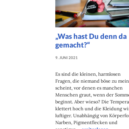
„Was hast Du denn da
gemacht?“
9. JUNI 2021
NADINE
FAUST
Es sind die kleinen, harmlosen
Fragen, die niemand böse zu mei
scheint, vor denen es manchen
Menschen graut, wenn der Somm
beginnt. Aber wieso? Die Tempera
klettert hoch und die Kleidung wi
luftiger. Unabhängig von Körperfo
Narben, Pigmentflecken und
„Was hast Du denn d