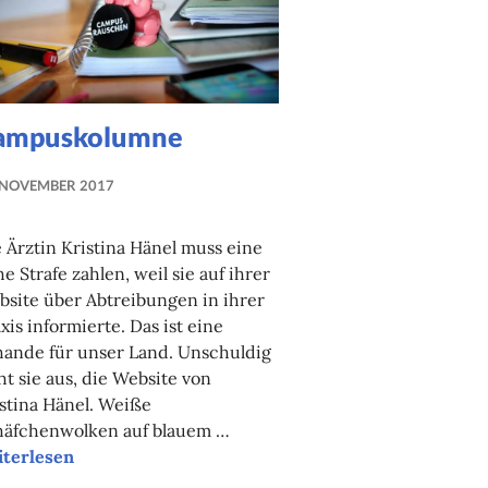
ampuskolumne
 NOVEMBER 2017
LUISE
MARTHA
 Ärztin Kristina Hänel muss eine
ANTER
e Strafe zahlen, weil sie auf ihrer
site über Abtreibungen in ihrer
xis informierte. Das ist eine
hande für unser Land. Unschuldig
ht sie aus, die Website von
stina Hänel. Weiße
häfchenwolken auf blauem …
mpuskolumne
iterlesen