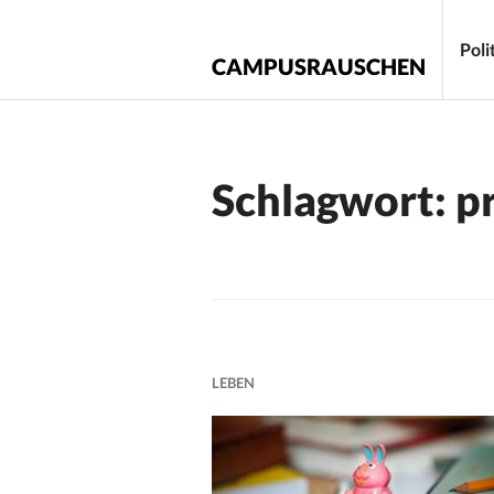
Zum
Inhalt
Poli
CAMPUSRAUSCHEN
springen
Schlagwort:
p
LEBEN