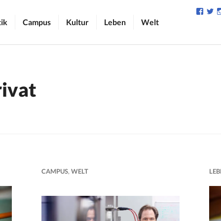
Profil
Pr
von
v
tik
Campus
Kultur
Leben
Welt
camp
C
auf
au
Face
Tw
anzei
an
rivat
CAMPUS
,
WELT
LEB