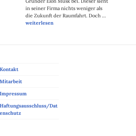
Gründer Elon Musk bei. Dieser sieht
in seiner Firma nichts weniger als
die Zukunft der Raumfahrt. Doch …
Faszination Weltall – SpaceX und die Jagd nach
weiterlesen
Kontakt
Mitarbeit
Impressum
Haftungsausschluss/Dat
enschutz