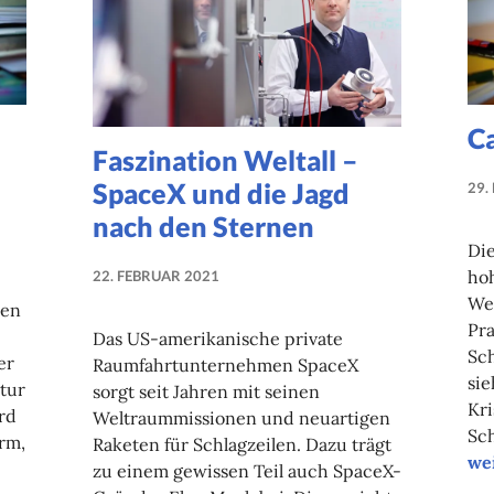
C
Faszination Weltall –
SpaceX und die Jagd
29.
nach den Sternen
Die
hoh
22. FEBRUAR 2021
NADINE
Web
nen
FAUST
Pra
Das US-amerikanische private
Sc
er
Raumfahrtunternehmen SpaceX
sie
tur
sorgt seit Jahren mit seinen
Kri
rd
Weltraummissionen und neuartigen
Sc
rm,
Raketen für Schlagzeilen. Dazu trägt
Ca
we
zu einem gewissen Teil auch SpaceX-
a gemacht?“