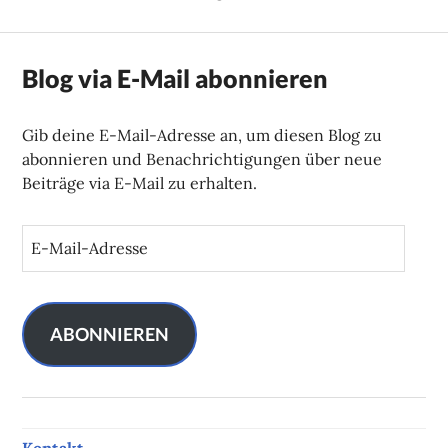
Blog via E-Mail abonnieren
Gib deine E-Mail-Adresse an, um diesen Blog zu
abonnieren und Benachrichtigungen über neue
Beiträge via E-Mail zu erhalten.
E
-
M
a
i
ABONNIEREN
l
-
A
d