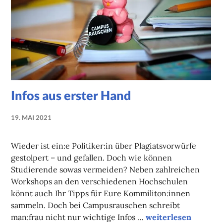
Infos aus erster Hand
19. MAI 2021
NADINE
FAUST
Wieder ist ein:e Politiker:in über Plagiatsvorwürfe
gestolpert – und gefallen. Doch wie können
Studierende sowas vermeiden? Neben zahlreichen
Workshops an den verschiedenen Hochschulen
könnt auch Ihr Tipps für Eure Kommiliton:innen
sammeln. Doch bei Campusrauschen schreibt
Infos aus erster Ha
man:frau nicht nur wichtige Infos …
weiterlesen