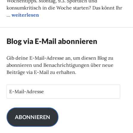
Wochentipps. Montag, 9.3. Sportlich und
konsumkritisch in die Woche starten? Das könnt Ihr
Unsere Tipps der Woche
…
weiterlesen
Blog via E-Mail abonnieren
Gib deine E-Mail-Adresse an, um diesen Blog zu
abonnieren und Benachrichtigungen über neue
Beiträge via E-Mail zu erhalten.
E
-
M
a
i
ABONNIEREN
l
-