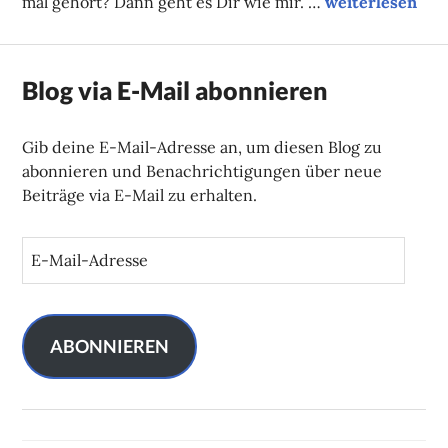
#Dorfkinder
mal gehört? Dann geht es Dir wie mir. …
weiterlesen
Blog via E-Mail abonnieren
Gib deine E-Mail-Adresse an, um diesen Blog zu
abonnieren und Benachrichtigungen über neue
Beiträge via E-Mail zu erhalten.
E
-
M
a
i
ABONNIEREN
l
-
A
d