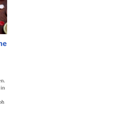
he
e
en.
 in
oh