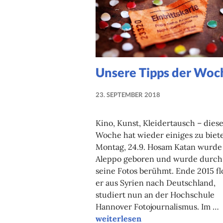
Unsere Tipps der Woc
23. SEPTEMBER 2018
NADINE
FAUST
Kino, Kunst, Kleidertausch – dies
Woche hat wieder einiges zu biet
Montag, 24.9. Hosam Katan wurde
Aleppo geboren und wurde durch
seine Fotos berühmt. Ende 2015 fl
er aus Syrien nach Deutschland,
studiert nun an der Hochschule
Hannover Fotojournalismus. Im …
Unsere Tipps der Woche
weiterlesen