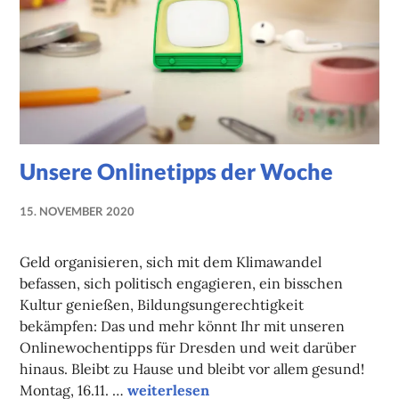
Unsere Onlinetipps der Woche
15. NOVEMBER 2020
NADINE
FAUST
Geld organisieren, sich mit dem Klimawandel
befassen, sich politisch engagieren, ein bisschen
Kultur genießen, Bildungsungerechtigkeit
bekämpfen: Das und mehr könnt Ihr mit unseren
Onlinewochentipps für Dresden und weit darüber
hinaus. Bleibt zu Hause und bleibt vor allem gesund!
Unsere Onlinetipps der Woche
Montag, 16.11. …
weiterlesen