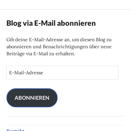
Blog via E-Mail abonnieren
Gib deine E-Mail-Adresse an, um diesen Blog zu
abonnieren und Benachrichtigungen über neue
Beiträge via E-Mail zu erhalten.
E
-
M
a
i
ABONNIEREN
l
-
A
d