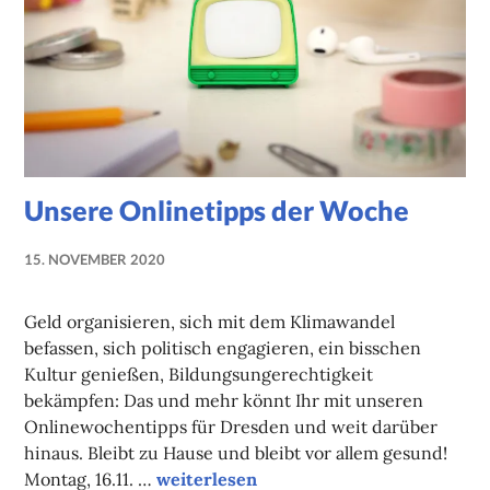
Unsere Onlinetipps der Woche
15. NOVEMBER 2020
NADINE
FAUST
Geld organisieren, sich mit dem Klimawandel
befassen, sich politisch engagieren, ein bisschen
Kultur genießen, Bildungsungerechtigkeit
bekämpfen: Das und mehr könnt Ihr mit unseren
Onlinewochentipps für Dresden und weit darüber
hinaus. Bleibt zu Hause und bleibt vor allem gesund!
Unsere Onlinetipps der Woche
Montag, 16.11. …
weiterlesen