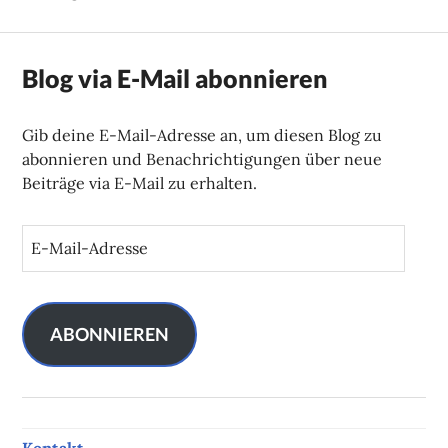
Blog via E-Mail abonnieren
Gib deine E-Mail-Adresse an, um diesen Blog zu
abonnieren und Benachrichtigungen über neue
Beiträge via E-Mail zu erhalten.
E
-
M
a
i
ABONNIEREN
l
-
A
d