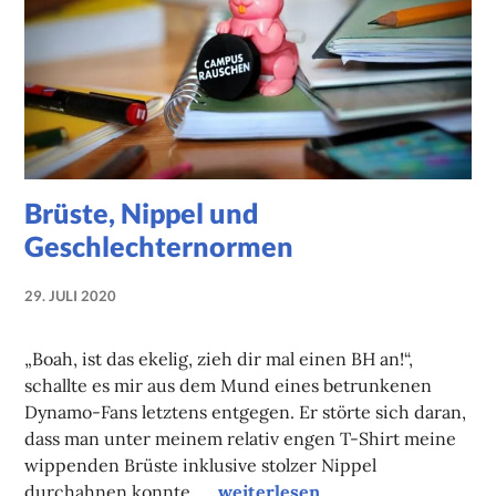
Brüste, Nippel und
Geschlechternormen
29. JULI 2020
NADINE
FAUST
„Boah, ist das ekelig, zieh dir mal einen BH an!“,
schallte es mir aus dem Mund eines betrunkenen
Dynamo-Fans letztens entgegen. Er störte sich daran,
dass man unter meinem relativ engen T-Shirt meine
wippenden Brüste inklusive stolzer Nippel
Brüste, Nippel und Geschlecht
durchahnen konnte. …
weiterlesen