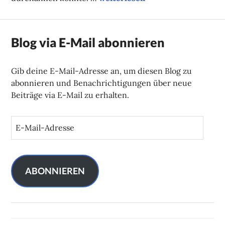
Blog via E-Mail abonnieren
Gib deine E-Mail-Adresse an, um diesen Blog zu
abonnieren und Benachrichtigungen über neue
Beiträge via E-Mail zu erhalten.
E
-
M
a
i
ABONNIEREN
l
-
A
d