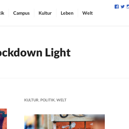
Profil
Pr
von
v
tik
Campus
Kultur
Leben
Welt
camp
C
auf
au
Face
Tw
anzei
an
ockdown Light
KULTUR
,
POLITIK
,
WELT