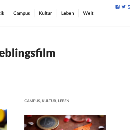
Profil
Pr
von
v
tik
Campus
Kultur
Leben
Welt
camp
C
auf
au
Face
Tw
anzei
an
eblingsfilm
CAMPUS
,
KULTUR
,
LEBEN