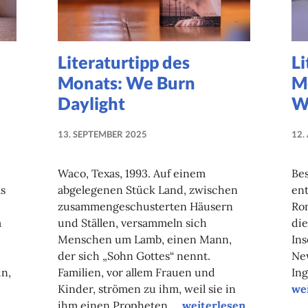
Literaturtipp des
Li
Monats: We Burn
Mo
Daylight
W
13. SEPTEMBER 2025
12.
NADINE
FAUST
Waco, Texas, 1993. Auf einem
Be
s
abgelegenen Stück Land, zwischen
en
zusammengeschusterten Häusern
Rom
a
und Ställen, versammeln sich
die
Menschen um Lamb, einen Mann,
Ins
der sich „Sohn Gottes“ nennt.
New
in,
Familien, vor allem Frauen und
Ing
Lit
Kinder, strömen zu ihm, weil sie in
we
 Monats: Unbeugsam wie die See
Literaturtipp des Mona
ihm einen Propheten …
weiterlesen