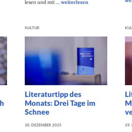
we
cringe, but I am free
Literaturtipp des Monats: Ein
lesen und mit …
weiterlesen
KULTUR
KU
Literaturtipp des
Li
ch
Monats: Drei Tage im
M
Schnee
v
30. DEZEMBER 2025
29.
NADINE