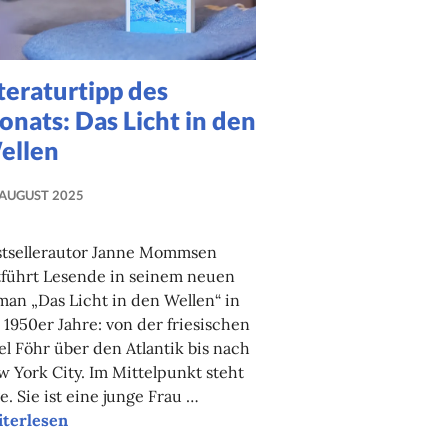
teraturtipp des
nats: Das Licht in den
ellen
 AUGUST 2025
NADINE
FAUST
stsellerautor Janne Mommsen
tführt Lesende in seinem neuen
an „Das Licht in den Wellen“ in
 1950er Jahre: von der friesischen
el Föhr über den Atlantik bis nach
 York City. Im Mittelpunkt steht
e. Sie ist eine junge Frau …
eraturtipp des Monats: Das Licht in den Wellen
iterlesen
ts: We Burn Daylight