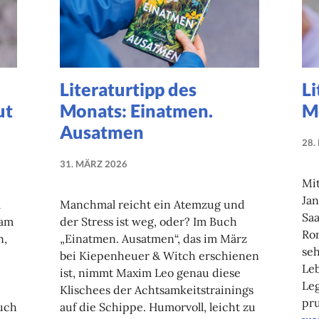
Literaturtipp des
Li
ut
Monats: Einatmen.
M
Ausatmen
28.
31. MÄRZ 2026
NADINE
Mit
FAUST
Jan
m
Manchmal reicht ein Atemzug und
Saa
 am
der Stress ist weg, oder? Im Buch
Rom
n,
„Einatmen. Ausatmen“, das im März
seh
bei Kiepenheuer & Witch erschienen
Leb
ist, nimmt Maxim Leo genau diese
Leg
Klischees der Achtsamkeitstrainings
pr
Buch
auf die Schippe. Humorvoll, leicht zu
Lit