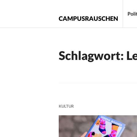
Zum
Inhalt
Poli
CAMPUSRAUSCHEN
springen
Schlagwort:
L
KULTUR