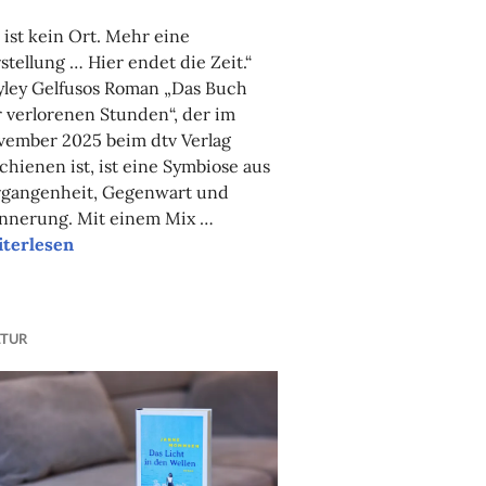
FAUST
 ist kein Ort. Mehr eine
stellung … Hier endet die Zeit.“
yley Gelfusos Roman „Das Buch
 verlorenen Stunden“, der im
vember 2025 beim dtv Verlag
chienen ist, ist eine Symbiose aus
rgangenheit, Gegenwart und
innerung. Mit einem Mix …
eraturtipp des Monats: Das Buch der verlorenen Stunden
iterlesen
LTUR