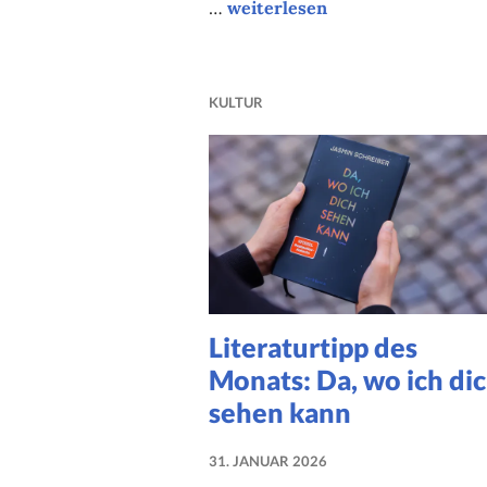
Literaturtipp des Monats: I am 
…
weiterlesen
KULTUR
Literaturtipp des
Monats: Da, wo ich di
sehen kann
31. JANUAR 2026
NADINE