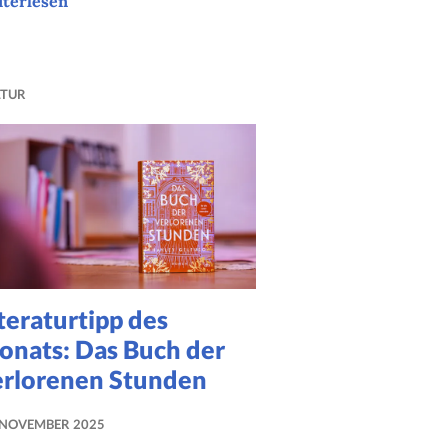
iterlesen
atmen. Ausatmen
LTUR
teraturtipp des
onats: Das Buch der
erlorenen Stunden
 NOVEMBER 2025
NADINE