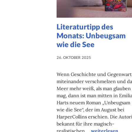
Literaturtipp des
Monats: Unbeugsam
wie die See
26. OKTOBER 2025
NADINE
FAUST
Wenn Geschichte und Gegenwart
miteinander verschmelzen und da
Meer mehr weiß, als man glauben
mag, dann ist man mitten in Emili
Harts neuem Roman „Unbeugsam
wie die See“, der im August bei
HarperCollins erschien. Die Autor
bekannt für ihre magisch-
Literaturtipp des
realistischen …
weiterlesen