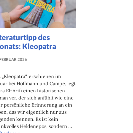
teraturtipp des
onats: Kleopatra
 FEBRUAR 2026
NADINE
FAUST
 „Kleopatra“, erschienen im
uar bei Hoffmann und Campe, legt
ra El-Arifi einen historischen
an vor, der sich anfühlt wie eine
r persönliche Erinnerung an ein
en, das wir eigentlich nur aus
enden kennen. Es ist kein
unkvolles Heldenepos, sondern …
eraturtipp des Monats: Kleopatra