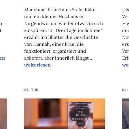
FAUST
Manchmal braucht es Stille, Kälte
„Es
und ein kleines Holzhaus im
Vor
u
Nirgendwo, um wieder etwas in sich
Ha
t
zu spüren. In „Drei Tage im Schnee“
der
erzählt Ina Bhatter die Geschichte
No
von Hannah, einer Frau, die
ers
funktioniert, organisiert und
Ve
tipp des Monats: Da, wo ich dich sehen kann
sen
abliefert, aber innerlich längst …
Er
Literaturtipp des Monats: Drei Tage im Schnee
Lit
weiterlesen
we
KULTUR
KU