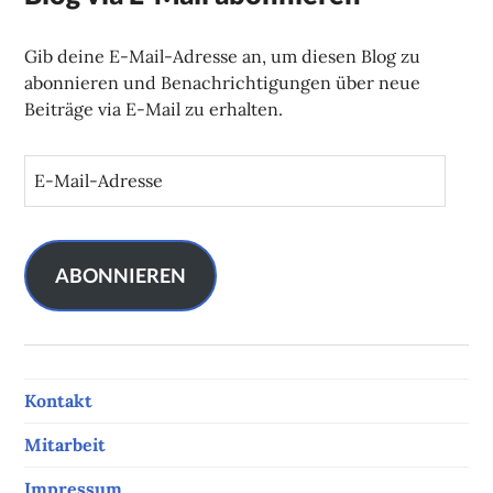
Gib deine E-Mail-Adresse an, um diesen Blog zu
abonnieren und Benachrichtigungen über neue
Beiträge via E-Mail zu erhalten.
E
-
M
a
i
ABONNIEREN
l
-
A
d
Kontakt
r
e
Mitarbeit
s
s
Impressum