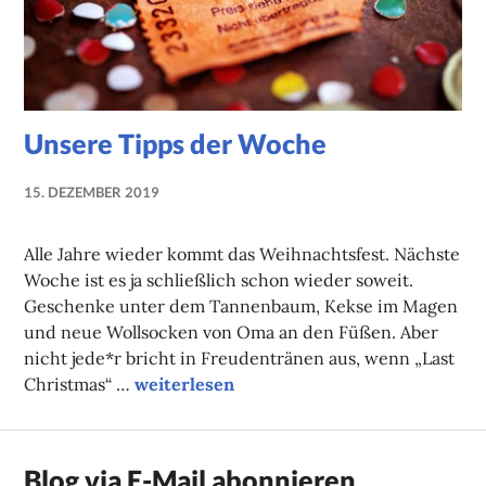
Unsere Tipps der Woche
15. DEZEMBER 2019
NADINE
FAUST
Alle Jahre wieder kommt das Weihnachtsfest. Nächste
Woche ist es ja schließlich schon wieder soweit.
Geschenke unter dem Tannenbaum, Kekse im Magen
und neue Wollsocken von Oma an den Füßen. Aber
nicht jede*r bricht in Freudentränen aus, wenn „Last
Unsere Tipps der Woche
Christmas“ …
weiterlesen
Blog via E-Mail abonnieren