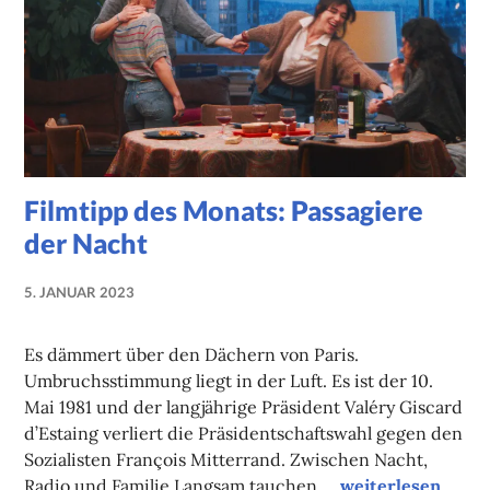
Filmtipp des Monats: Passagiere
der Nacht
5. JANUAR 2023
NADINE
FAUST
Es dämmert über den Dächern von Paris.
Umbruchsstimmung liegt in der Luft. Es ist der 10.
Mai 1981 und der langjährige Präsident Valéry Giscard
d’Estaing verliert die Präsidentschaftswahl gegen den
Sozialisten François Mitterrand. Zwischen Nacht,
Filmtipp des Mona
Radio und Familie Langsam tauchen …
weiterlesen