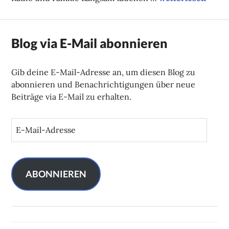
Blog via E-Mail abonnieren
Gib deine E-Mail-Adresse an, um diesen Blog zu
abonnieren und Benachrichtigungen über neue
Beiträge via E-Mail zu erhalten.
E
-
M
a
i
ABONNIEREN
l
-
A
d