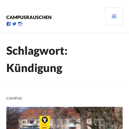
Zum
Inhalt
PRI
springen
CAMPUSRAUSCHEN
MEN
Profil
Profil
Profil
von
von
von
campusrauschen
Campusrauschen
Campusrauschen
auf
auf
auf
Facebook
Twitter
Instagram
Schlagwort:
anzeigen
anzeigen
anzeigen
Kündigung
CAMPUS