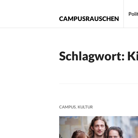
Zum
Inhalt
Poli
CAMPUSRAUSCHEN
springen
Schlagwort:
K
CAMPUS
,
KULTUR