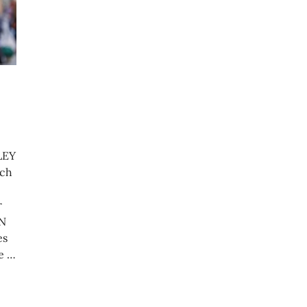
LEY
ach
r
N
es
e …