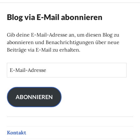
Blog via E-Mail abonnieren
Gib deine E-Mail-Adresse an, um diesen Blog zu
abonnieren und Benachrichtigungen über neue
Beiträge via E-Mail zu erhalten.
E
-
M
a
i
ABONNIEREN
l
-
A
d
Kontakt
r