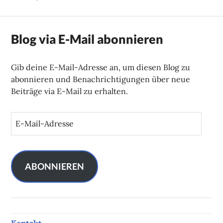
Blog via E-Mail abonnieren
Gib deine E-Mail-Adresse an, um diesen Blog zu
abonnieren und Benachrichtigungen über neue
Beiträge via E-Mail zu erhalten.
E
-
M
a
i
ABONNIEREN
l
-
A
d