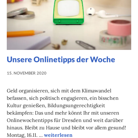
Unsere Onlinetipps der Woche
15. NOVEMBER 2020
NADINE
FAUST
Geld organisieren, sich mit dem Klimawandel
befassen, sich politisch engagieren, ein bisschen
Kultur genießen, Bildungsungerechtigkeit
bekämpfen: Das und mehr könnt Ihr mit unseren
Onlinewochentipps für Dresden und weit darüber
hinaus. Bleibt zu Hause und bleibt vor allem gesund!
Unsere Onlinetipps der Woche
Montag, 16.11. …
weiterlesen