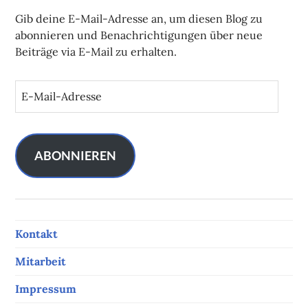
Gib deine E-Mail-Adresse an, um diesen Blog zu
abonnieren und Benachrichtigungen über neue
Beiträge via E-Mail zu erhalten.
E
-
M
a
i
ABONNIEREN
l
-
A
d
Kontakt
r
e
Mitarbeit
s
s
Impressum
e