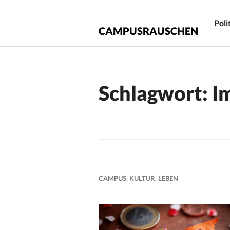
Zum
Inhalt
Poli
CAMPUSRAUSCHEN
springen
Schlagwort:
I
CAMPUS
,
KULTUR
,
LEBEN