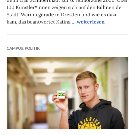
denn Olaf Schubert lädt zur 6. Humorzone 2020. Über
100 Künstler*innen zeigen sich auf den Bühnen der
Stadt. Warum gerade in Dresden und wie es dazu
Dresden lacht
kam, das beantwortet Katina …
weiterlesen
CAMPUS
,
POLITIK