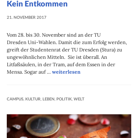
Kein Entkommen
21. NOVEMBER 2017
LUISE
MARTHA
Vom 28. bis 30. November sind an der TU
ANTER
Dresden Uni-Wahlen. Damit die zum Erfolg werden,
greift der Studentenrat der TU Dresden (Stura) zu
ungewöhnlichen Mitteln. Sie ist überall. An
Litfaßsäulen, in der Tram, auf dem Essen in der
Kein Entkommen
Mensa. Sogar auf …
weiterlesen
CAMPUS
,
KULTUR
,
LEBEN
,
POLITIK
,
WELT