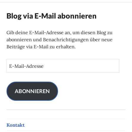
Blog via E-Mail abonnieren
Gib deine E-Mail-Adresse an, um diesen Blog zu
abonnieren und Benachrichtigungen über neue
Beiträge via E-Mail zu erhalten.
E
-
M
a
i
ABONNIEREN
l
-
A
d
Kontakt
r