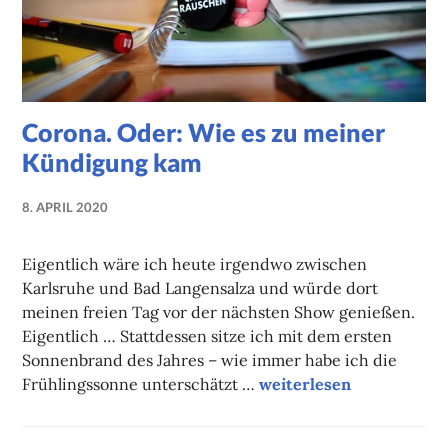
Corona. Oder: Wie es zu meiner
Kündigung kam
8. APRIL 2020
NADINE
FAUST
Eigentlich wäre ich heute irgendwo zwischen
Karlsruhe und Bad Langensalza und würde dort
meinen freien Tag vor der nächsten Show genießen.
Eigentlich … Stattdessen sitze ich mit dem ersten
Sonnenbrand des Jahres – wie immer habe ich die
Corona. Oder: Wie es z
Frühlingssonne unterschätzt …
weiterlesen