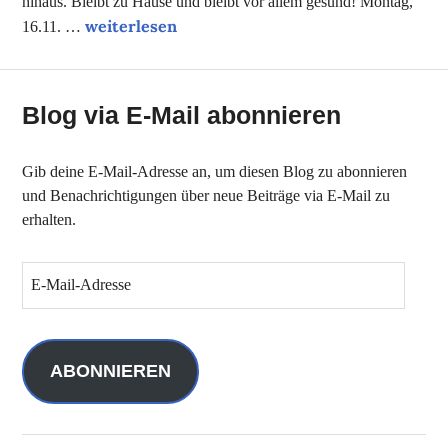
hinaus. Bleibt zu Hause und bleibt vor allem gesund! Montag,
Unsere Onlinetipps der Woche
weiterlesen
16.11. …
Blog via E-Mail abonnieren
Gib deine E-Mail-Adresse an, um diesen Blog zu abonnieren
und Benachrichtigungen über neue Beiträge via E-Mail zu
erhalten.
E
-
M
a
i
ABONNIEREN
l
-
A