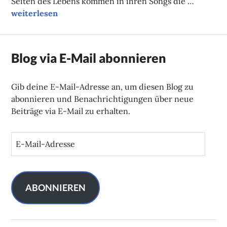
Seiten des Lebens kommen in ihren Songs die …
Herbstliche Klänge
weiterlesen
Blog via E-Mail abonnieren
Gib deine E-Mail-Adresse an, um diesen Blog zu
abonnieren und Benachrichtigungen über neue
Beiträge via E-Mail zu erhalten.
E
-
M
a
i
ABONNIEREN
l
-
A