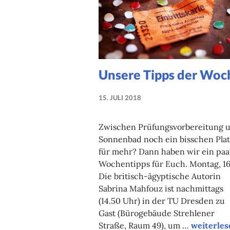
Unsere Tipps der Woc
15. JULI 2018
NADINE
FAUST
Zwischen Prüfungsvorbereitung 
Sonnenbad noch ein bisschen Plat
für mehr? Dann haben wir ein paa
Wochentipps für Euch. Montag, 16.
Die britisch-ägyptische Autorin
Sabrina Mahfouz ist nachmittags
(14.50 Uhr) in der TU Dresden zu
Gast (Bürogebäude Strehlener
Unsere T
Straße, Raum 49), um …
weiterles