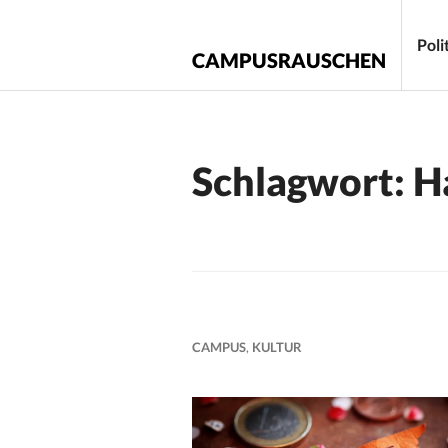
Zum
Inhalt
Poli
CAMPUSRAUSCHEN
springen
Schlagwort:
H
CAMPUS
,
KULTUR