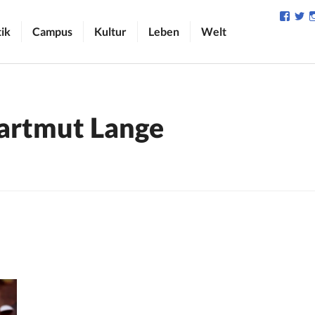
Profil
Pr
von
v
tik
Campus
Kultur
Leben
Welt
camp
C
auf
au
Face
Tw
anzei
an
artmut Lange