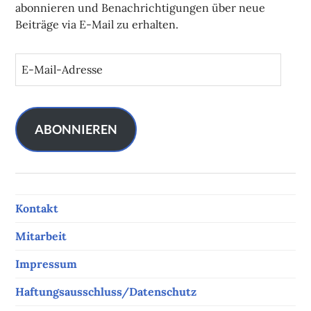
abonnieren und Benachrichtigungen über neue
Beiträge via E-Mail zu erhalten.
E
-
M
a
i
ABONNIEREN
l
-
A
d
Kontakt
r
e
Mitarbeit
s
s
Impressum
e
Haftungsausschluss/Datenschutz