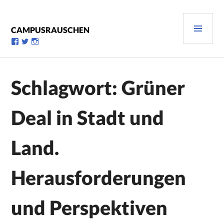
Zum
Inhalt
PRI
springen
CAMPUSRAUSCHEN
MEN
Profil
Profil
Profil
von
von
von
campusrauschen
Campusrauschen
Campusrauschen
auf
auf
auf
Facebook
Twitter
Instagram
Schlagwort:
Grüner
anzeigen
anzeigen
anzeigen
Deal in Stadt und
Land.
Herausforderungen
und Perspektiven