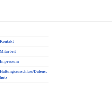
 Ungestüm und Herr Arglos Guten Tag sagen
Kontakt
Mitarbeit
Impressum
Haftungsausschluss/Datensc
hutz