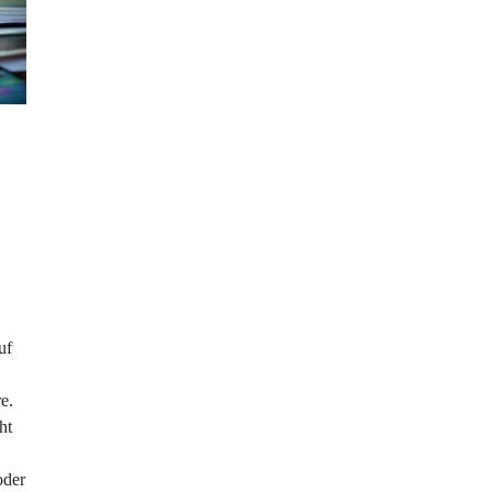
uf
e.
ht
oder