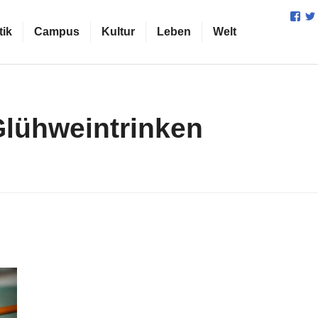
Prof
von
tik
Campus
Kultur
Leben
Welt
cam
auf
Fac
anz
lühweintrinken