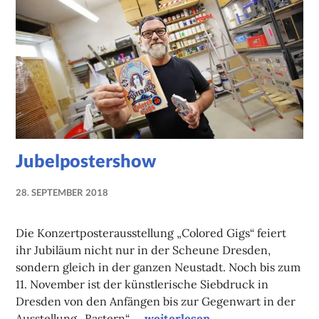
Jubelpostershow
28. SEPTEMBER 2018
NADINE
FAUST
Die Konzertposterausstellung „Colored Gigs“ feiert
ihr Jubiläum nicht nur in der Scheune Dresden,
sondern gleich in der ganzen Neustadt. Noch bis zum
11. November ist der künstlerische Siebdruck in
Dresden von den Anfängen bis zur Gegenwart in der
Jubelpostershow
Ausstellung „Rastern“ …
weiterlesen