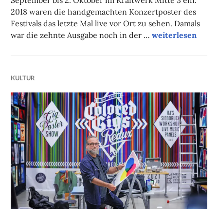
September bis 2. Oktober im Kraftwerk Mitte 3 ein.
2018 waren die handgemachten Konzertposter des
Festivals das letzte Mal live vor Ort zu sehen. Damals
Siebdruckposter l
war die zehnte Ausgabe noch in der …
weiterlesen
KULTUR