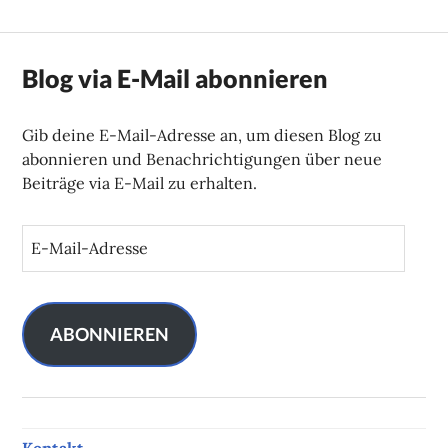
Blog via E-Mail abonnieren
Gib deine E-Mail-Adresse an, um diesen Blog zu
abonnieren und Benachrichtigungen über neue
Beiträge via E-Mail zu erhalten.
E
-
M
a
i
ABONNIEREN
l
-
A
d