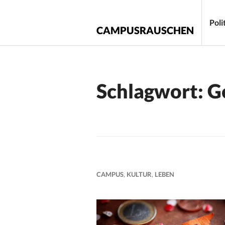
Zum
Inhalt
Poli
CAMPUSRAUSCHEN
springen
Schlagwort:
G
CAMPUS
,
KULTUR
,
LEBEN