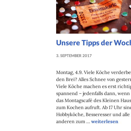
Unsere Tipps der Woc
3. SEPTEMBER 2017
NADINE
FAUST
Montag, 4.9. Viele Köche verderb
den Brei? Alles Schnee von gester
Viele Köche machen es erst richti
spannend – jedenfalls dann, wenn
das Montagscafé des Kleinen Hau
zum Kochen aufruft. Ab 17 Uhr sin
Hobbyköche, Besseresser und alle
Unsere Tipps de
anderen zum …
weiterlesen