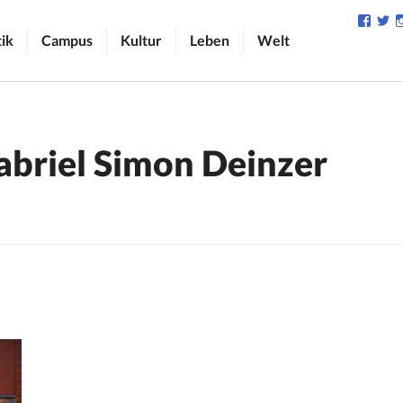
Profil
Pr
von
v
tik
Campus
Kultur
Leben
Welt
camp
C
auf
au
Face
Tw
anzei
an
abriel Simon Deinzer