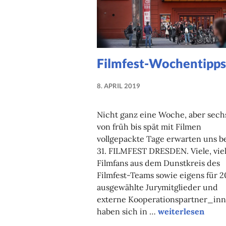
Filmfest-Wochentipps
8. APRIL 2019
NADINE
FAUST
Nicht ganz eine Woche, aber sech
von früh bis spät mit Filmen
vollgepackte Tage erwarten uns b
31. FILMFEST DRESDEN. Viele, vie
Filmfans aus dem Dunstkreis des
Filmfest-Teams sowie eigens für 2
ausgewählte Jurymitglieder und
externe Kooperationspartner_in
Filmfest-Wochen
haben sich in …
weiterlesen