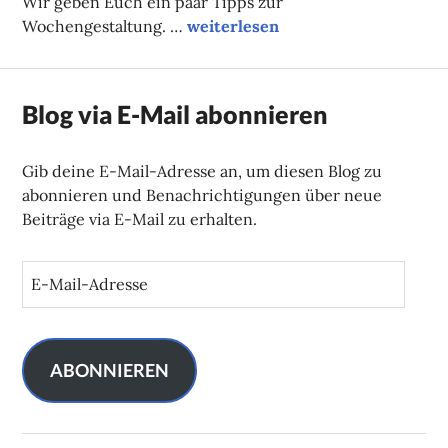
Wir geben Euch ein paar Tipps zur
Unsere Tipps der Woche
Wochengestaltung. …
weiterlesen
Blog via E-Mail abonnieren
Gib deine E-Mail-Adresse an, um diesen Blog zu
abonnieren und Benachrichtigungen über neue
Beiträge via E-Mail zu erhalten.
E
-
M
a
i
ABONNIEREN
l
-
A