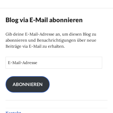
Blog via E-Mail abonnieren
Gib deine E-Mail-Adresse an, um diesen Blog zu
abonnieren und Benachrichtigungen über neue
Beiträge via E-Mail zu erhalten.
E
-
M
a
i
ABONNIEREN
l
-
A
d