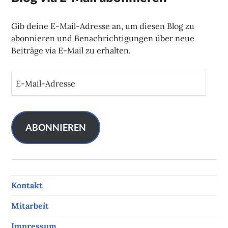
Gib deine E-Mail-Adresse an, um diesen Blog zu
abonnieren und Benachrichtigungen über neue
Beiträge via E-Mail zu erhalten.
E
-
M
a
i
ABONNIEREN
l
-
A
d
Kontakt
r
e
Mitarbeit
s
s
Impressum