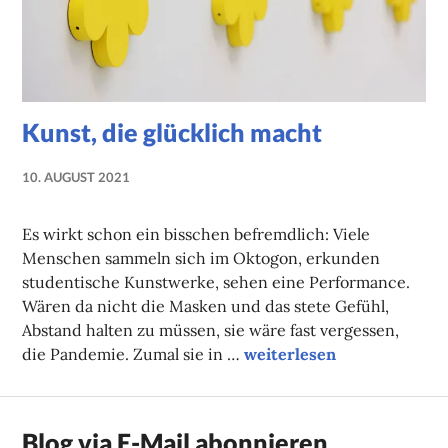
Kunst, die glücklich macht
10. AUGUST 2021
NADINE
FAUST
Es wirkt schon ein bisschen befremdlich: Viele
Menschen sammeln sich im Oktogon, erkunden
studentische Kunstwerke, sehen eine Performance.
Wären da nicht die Masken und das stete Gefühl,
Abstand halten zu müssen, sie wäre fast vergessen,
Kunst, die glücklich macht
die Pandemie. Zumal sie in …
weiterlesen
Blog via E-Mail abonnieren